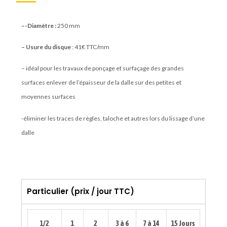
–
-Diamètre :
250 mm
– Usure du disque
: 41€ TTC/mm
– i
déal pour les travaux de
ponçage et
surfaçage
des grandes
surfaces
enlever de l’épaisseur de la dalle sur des petites et
moyennes surfaces
-éliminer les traces de règles, taloche et autres lors du lissage d’une
dalle
Particulier (prix / jour TTC)
1/2
1
2
3 à 6
7 à 14
15 Jours