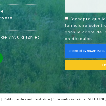
ne
ayard
J'accepte que le
formulaire soient 
dans le cadre de l
 de 7h30 à 12h et
en découler.
E
s
|
Politique de confidentialité
| Site web réalisé par SITE LINE