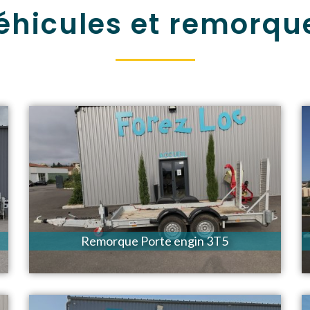
éhicules et remorqu
Remorque Porte engin 3T5