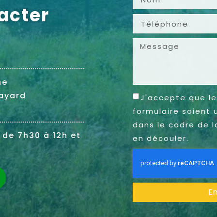
acter
ne
ayard
J'accepte que le
formulaire soient 
dans le cadre de l
 de 7h30 à 12h et
en découler.
E