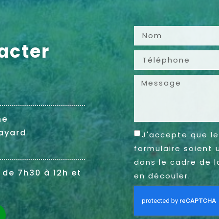
acter
ne
ayard
J'accepte que le
formulaire soient 
dans le cadre de l
 de 7h30 à 12h et
en découler.