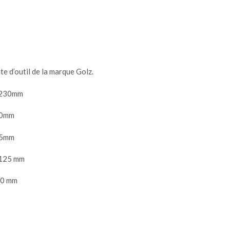
te d’outil de la marque Golz.
/ 230mm
230mm
125mm
 125 mm
350 mm