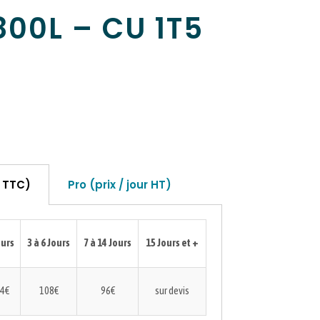
00L – CU 1T5
r TTC)
Pro (prix / jour HT)
ours
3 à 6 Jours
7 à 14 Jours
15 Jours et +
4€
108€
96€
sur devis