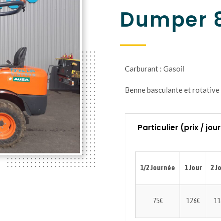
Dumper 8
Carburant : Gasoil
Benne basculante et rotative
Particulier (prix / jou
1/2 Journée
1 Jour
2 J
75€
126€
11