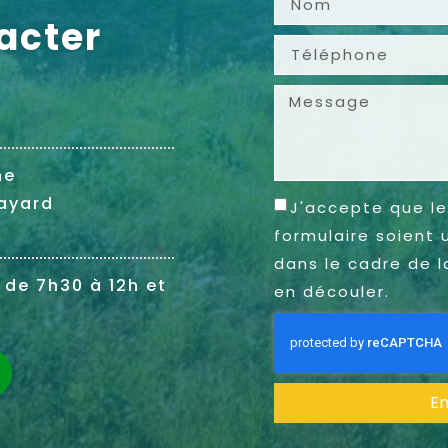
acter
ne
ayard
J'accepte que le
formulaire soient 
dans le cadre de l
 de 7h30 à 12h et
en découler.
E