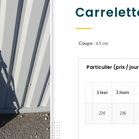
Carrelet
Coupe
: 65 cm
Particulier (prix / jou
1 Jour
2 Jours
23€
20€