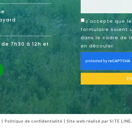
ne
ayard
J'accepte que le
formulaire soient 
dans le cadre de l
 de 7h30 à 12h et
en découler.
E
s
|
Politique de confidentialité
| Site web réalisé par SITE LINE