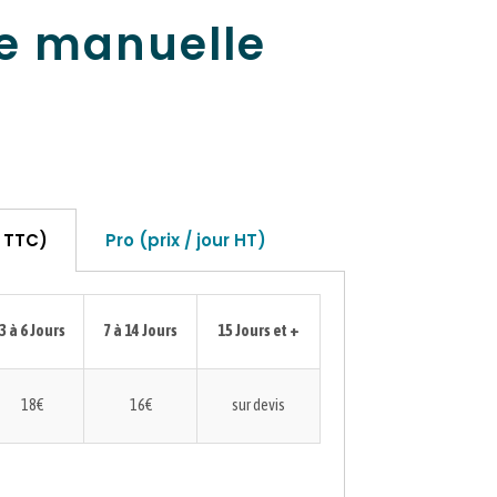
te manuelle
r TTC)
Pro (prix / jour HT)
3 à 6 Jours
7 à 14 Jours
15 Jours et +
18€
16€
sur devis