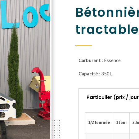
Bétonniè
tractabl
Carburant
: Essence
Capacité
: 350L
Particulier (prix / jou
1/2 Journée
1 Jour
2 J