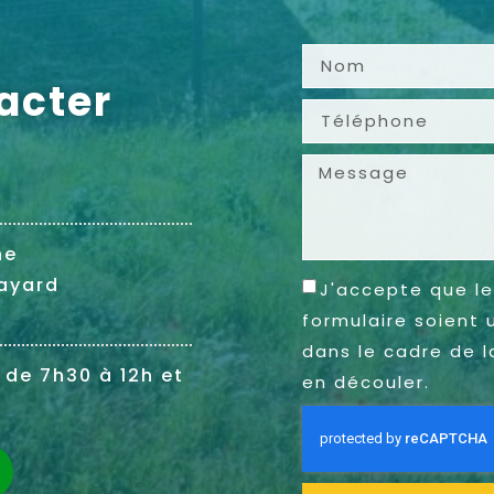
acter
ne
ayard
J'accepte que le
formulaire soient 
dans le cadre de l
 de 7h30 à 12h et
en découler.