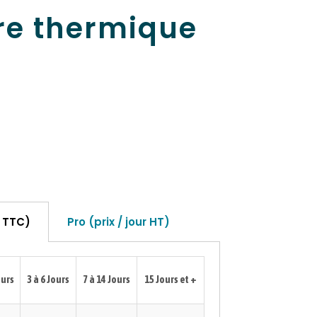
re thermique
e
r TTC)
Pro (prix / jour HT)
ours
3 à 6 Jours
7 à 14 Jours
15 Jours et +