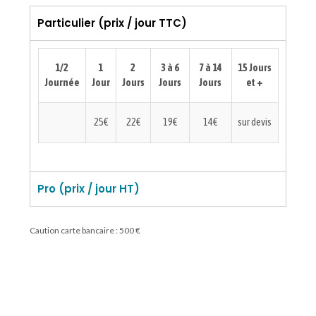
Particulier (prix / jour TTC)
1/2
1
2
3 à 6
7 à 14
15 Jours
Journée
Jour
Jours
Jours
Jours
et +
25€
22€
19€
14€
sur devis
Pro (prix / jour HT)
Caution carte bancaire : 500 €