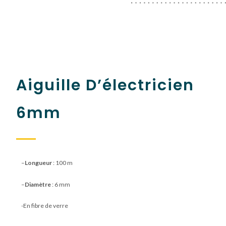
Aiguille D’électricien
6mm
–
Longueur
: 100 m
–
Diamètre
: 6 mm
-En fibre de verre